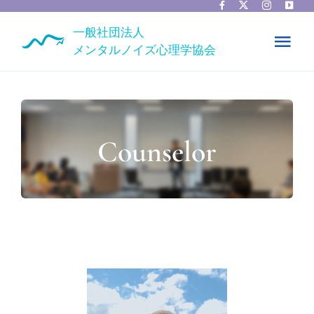
Skip
to
一般社団法人
content
Tog
メンタルノイズ心理学協会
Nav
ホーム
協会情報
Counselor
カウンセラー一覧
ニュース
お問い合わせ