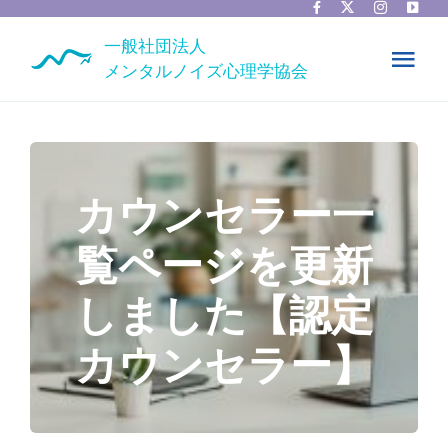
Skip
to
一般社団法人
content
Tog
メンタルノイズ心理学協会
Nav
ホーム
協会情報
カウンセラー一
覧ページを更新
カウンセラー一覧
しました【認定
ニュース
カウンセラー】
お問い合わせ