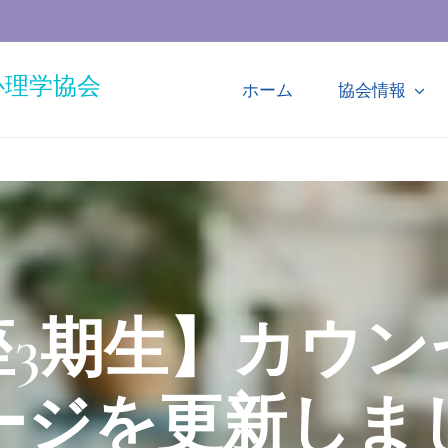
心理学協会
ホーム
協会情報
座3期生】カウン
ージを更新しま