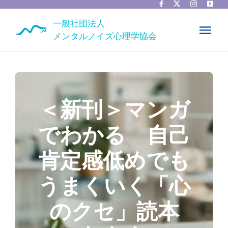
Skip
to
一般社団法人
content
Tog
メンタルノイズ心理学協会
Nav
ホーム
協会情報
＜新刊＞マンガ
でわかる 自己
カウンセラー一覧
肯定感低めでも
ニュース
うまくいく「心
お問い合わせ
のクセ」読本